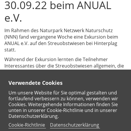
30.09.22 beim ANUAL
e.V.
Im Rahmen des Naturpark Netzwerk Naturschutz
(NNN) fand vergangene Woche eine Exkursion beim
ANUAL e.V. auf den Streuobstwiesen bei Hinterplag
statt.
Während der Exkursion lernten die Teilnehmer
Interessantes über die Streuobstwiesen allgemein, die
Pflege und die Obstverwertung. Nach der Begehung
der Streuobstwiesen unterschiedlichen Alters war Zeit
Verwendete Cookies
für das Verköstigen von verschiedenen Apfelsäften, die
Besichtigung der Ausstellung zum Thema Apfel und
Um unsere Website für Sie optimal gestalten und
den informativen Austausch bei leckerem Kuchen,
fortlaufend verbessern zu können, verwenden wir
Laugengebäck und Getränken.
Cookies. Weitergehende Informationen finden Sie
unten in unserer Cookie-Richtlinie und in unserer
Datenschutzerklärung.
Cookie-Richtlinie
Datenschutzerklärung