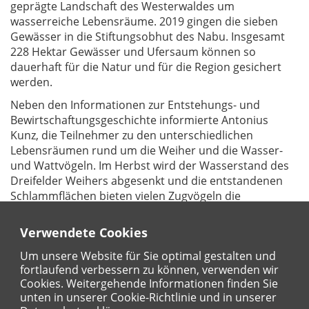
geprägte Landschaft des Westerwaldes um
wasserreiche Lebensräume. 2019 gingen die sieben
Gewässer in die Stiftungsobhut des Nabu. Insgesamt
228 Hektar Gewässer und Ufersaum können so
dauerhaft für die Natur und für die Region gesichert
werden.
Neben den Informationen zur Entstehungs- und
Bewirtschaftungsgeschichte informierte Antonius
Kunz, die Teilnehmer zu den unterschiedlichen
Lebensräumen rund um die Weiher und die Wasser-
und Wattvögeln. Im Herbst wird der Wasserstand des
Dreifelder Weihers abgesenkt und die entstandenen
Schlammflächen bieten vielen Zugvögeln die
Möglichkeit für eine Rast.
Verwendete Cookies
Herr Kunz vermochte es, mit seinem umfassenden
Wissen die Teilnehmer bis zum Schluss zu fesseln und
Um unsere Website für Sie optimal gestalten und
für den Lebensraum zu begeistern.
fortlaufend verbessern zu können, verwenden wir
Cookies. Weitergehende Informationen finden Sie
unten in unserer Cookie-Richtlinie und in unserer