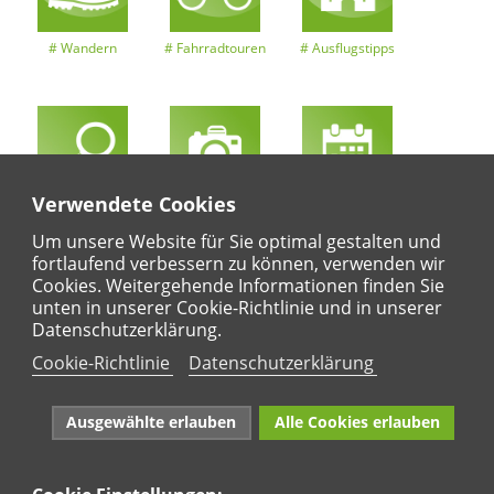
Wandern
Fahrradtouren
Ausflugstipps
Verwendete Cookies
Entdeckertouren
Ansichten
Kalender
Um unsere Website für Sie optimal gestalten und
fortlaufend verbessern zu können, verwenden wir
Cookies. Weitergehende Informationen finden Sie
unten in unserer Cookie-Richtlinie und in unserer
Regional
Karte
Datenschutzerklärung.
Für Kinder
Cookie-Richtlinie
Datenschutzerklärung
Ausgewählte erlauben
Alle Cookies erlauben